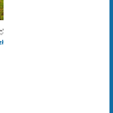
2
 m
2
/m
zł