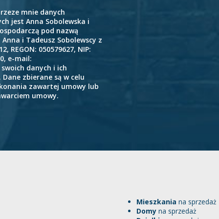
rzeze mnie danych
h jest Anna Sobolewska i
gospodarczą pod nazwą
i Anna i Tadeusz Sobolewscy z
112, REGON: 050579627, NIP:
0, e-mail:
swoich danych i ich
 Dane zbierane są w celu
ykonania zawartej umowy lub
zawarciem umowy.
Mieszkania
na sprzedaż
Domy
na sprzedaż