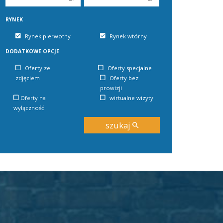
5
5
6
6
RYNEK
Rynek pierwotny
Rynek wtórny
DODATKOWE OPCJE
Oferty ze
Oferty specjalne
zdjęciem
Oferty bez
prowizji
Oferty na
wirtualne wizyty
wyłączność
szukaj