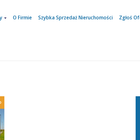
ty
O Firmie
Szybka Sprzedaż Nieruchomości
Zgłoś Of
O