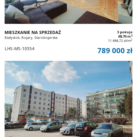
MIESZKANIE NA SPRZEDAŻ
3 pokoje
2
68,70 m
Białystok, Bojary, Starobojarska
2
11 484,72 zł/m
LHS-MS-10554
789 000 zł