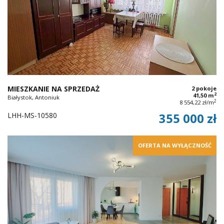
MIESZKANIE NA SPRZEDAŻ
2 pokoje
2
41,50 m
Białystok, Antoniuk
2
8 554,22 zł/m
LHH-MS-10580
355 000 zł
OFERTA NA WYŁĄCZNOŚĆ