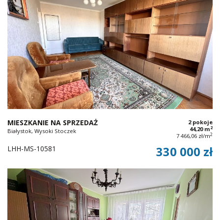
MIESZKANIE NA SPRZEDAŻ
2 pokoje
2
44,20 m
Białystok, Wysoki Stoczek
2
7 466,06 zł/m
LHH-MS-10581
330 000 zł