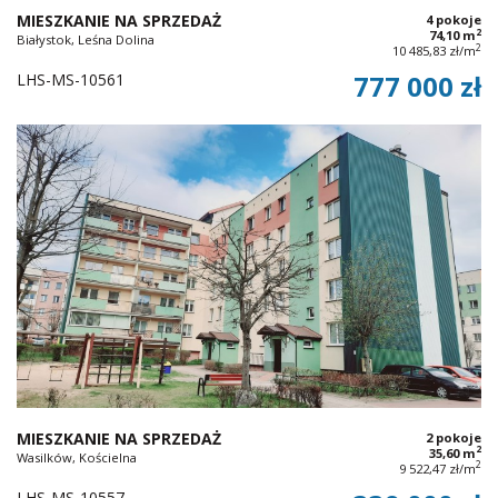
MIESZKANIE NA SPRZEDAŻ
4 pokoje
2
74,10 m
Białystok, Leśna Dolina
2
10 485,83 zł/m
LHS-MS-10561
777 000 zł
MIESZKANIE NA SPRZEDAŻ
2 pokoje
2
35,60 m
Wasilków, Kościelna
2
9 522,47 zł/m
LHS-MS-10557