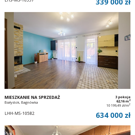
339 000 zł
MIESZKANIE NA SPRZEDAŻ
3 pokoje
2
62,16 m
Białystok, Bagnówka
2
10 199,49 zł/m
LHH-MS-10582
634 000 zł