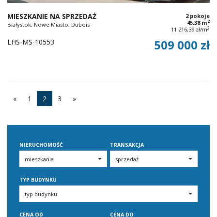
MIESZKANIE NA SPRZEDAŻ
2 pokoje
2
45,38 m
Białystok, Nowe Miasto, Dubois
2
11 216,39 zł/m
LHS-MS-10553
509 000 zł
«
1
2
3
»
NIERUCHOMOŚĆ
TRANSAKCJA
TYP BUDYNKU
CENA OD
CENA DO