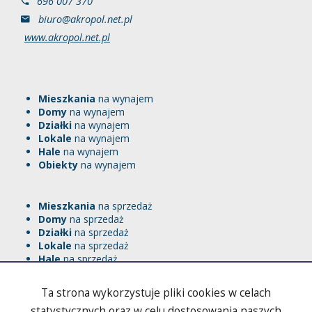
696 007 370
biuro@akropol.net.pl
www.akropol.net.pl
Mieszkania
na wynajem
Domy
na wynajem
Działki
na wynajem
Lokale
na wynajem
Hale
na wynajem
Obiekty
na wynajem
Mieszkania
na sprzedaż
Domy
na sprzedaż
Działki
na sprzedaż
Lokale
na sprzedaż
Hale
na sprzedaż
Obiekty
na sprzedaż
Ta strona wykorzystuje pliki cookies w celach
RODO
Polityka prywatności
statystycznych oraz w celu dostosowania naszych