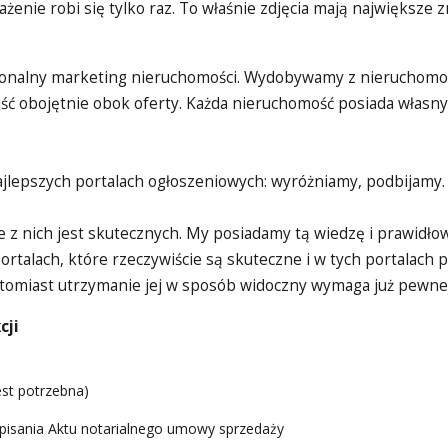
enie robi się tylko raz. To właśnie zdjęcia mają największe z
onalny marketing nieruchomości. Wydobywamy z nieruchomości
jść obojętnie obok oferty. Każda nieruchomość posiada własny 
jlepszych portalach ogłoszeniowych: wyróżniamy, podbijamy
ele z nich jest skutecznych. My posiadamy tą wiedzę i prawi
rtalach, które rzeczywiście są skuteczne i w tych portalach 
atomiast utrzymanie jej w sposób widoczny wymaga już pewnej
cji
st potrzebna)
isania Aktu notarialnego umowy sprzedaży